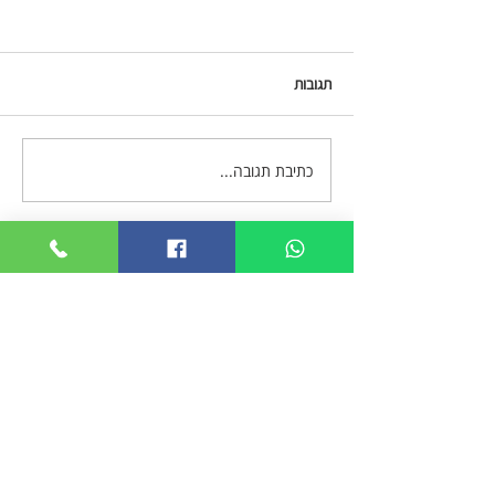
תגובות
לא להגיש ערעור חסר סיכוי.
כתיבת תגובה...
אנחנו כאן בשביל ללוות אתכם,
מוזמנים ליצור קשר